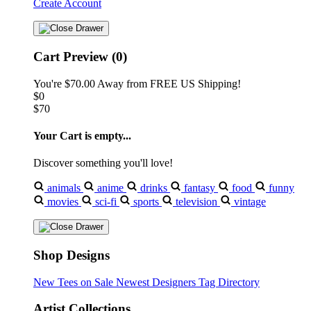
Create Account
Cart Preview (0)
You're
$70.00
Away from
FREE US Shipping!
$0
$70
Your Cart is empty...
Discover something you'll love!
animals
anime
drinks
fantasy
food
funny
movies
sci-fi
sports
television
vintage
Shop Designs
New Tees on Sale
Newest Designers
Tag Directory
Artist Collections