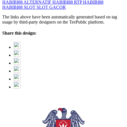
HABIBI88
ALTERNATIF HABIBI88
RTP HABIBI88
HABIBI88 SLOT
SLOT GACOR
The links above have been automatically generated based on tag
usage by third-party designers on the TeePublic platform.
Share this design: