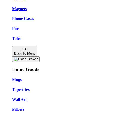
Magnets
Phone Cases
Pins
Totes
Back To Menu
Home Goods
Mugs
Tapestries
Wall Art
Pillows