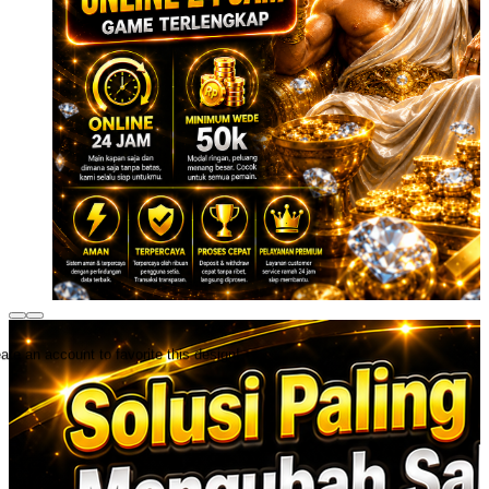
ate an account to favorite this design!