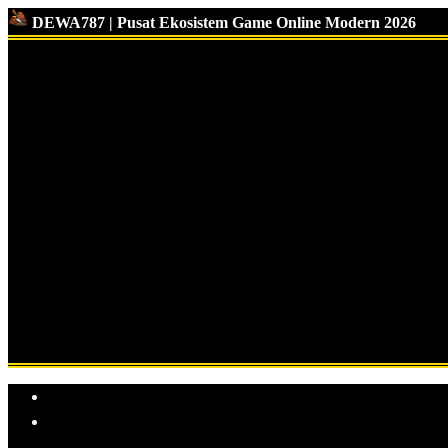
DEWA787 | Pusat Ekosistem Game Online Modern 2026
Explore Categories
Popular Products