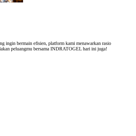
 ingin bermain efisien, platform kami menawarkan rasio
gandakan peluangmu bersama INDRATOGEL hari ini juga!