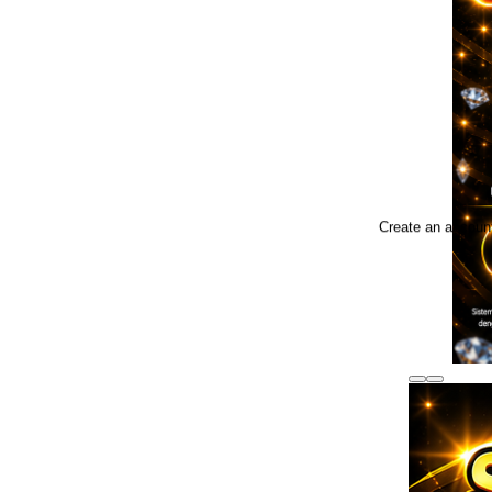
Create an account 