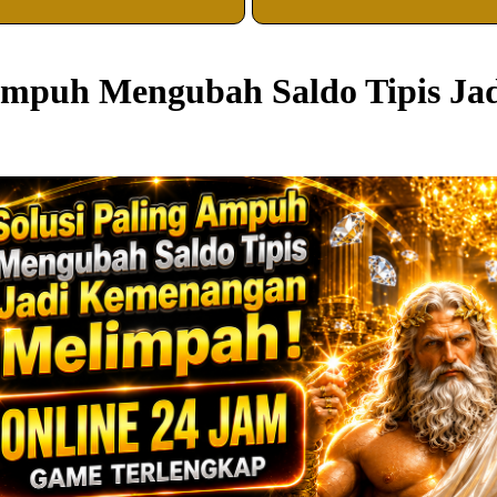
mpuh Mengubah Saldo Tipis Ja