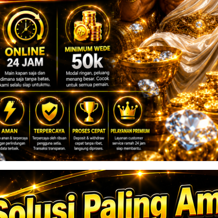
to favorite this design!